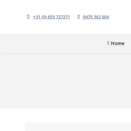
+31 (0) 653 727271
0475 302 004
Home